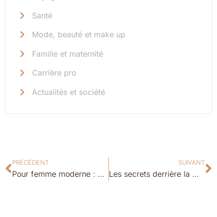
Santé
Mode, beauté et make up
Famille et maternité
Carrière pro
Actualités et société
PRÉCÉDENT
SUIVANT
Pour femme moderne : découvrez le prix étonnant d’un chat Sphynx !
Les secrets derrière la mâchoire qui craque chez les femmes : ce que vous devez savoir