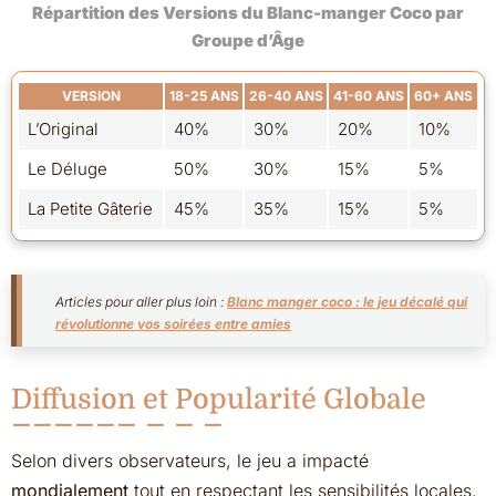
Répartition des Versions du Blanc-manger Coco par
Groupe d’Âge
VERSION
18-25 ANS
26-40 ANS
41-60 ANS
60+ ANS
L’Original
40%
30%
20%
10%
Le Déluge
50%
30%
15%
5%
La Petite Gâterie
45%
35%
15%
5%
Articles pour aller plus loin :
Blanc manger coco : le jeu décalé qui
révolutionne vos soirées entre amies
Diffusion et Popularité Globale
Selon divers observateurs, le jeu a impacté
mondialement
tout en respectant les sensibilités locales,