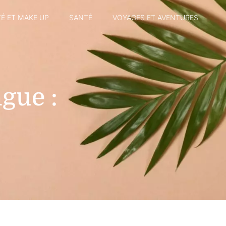
É ET MAKE UP
SANTÉ
VOYAGES ET AVENTURES
gue :