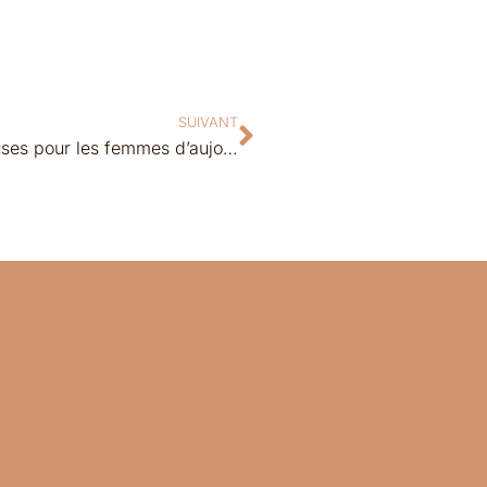
SUIVANT
Réinventer l’égalité : des solutions audacieuses pour les femmes d’aujourd’hui