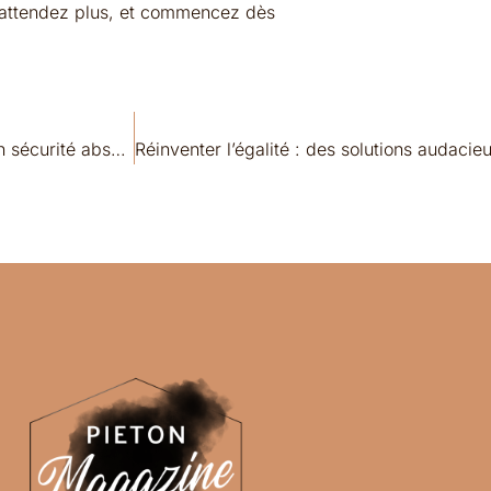
 n’attendez plus, et commencez dès
Destinations méconnues où les voyageuses se sentent en sécurité absolue