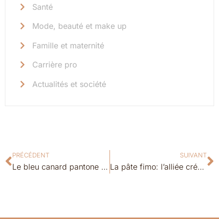
Santé
Mode, beauté et make up
Famille et maternité
Carrière pro
Actualités et société
PRÉCÉDENT
SUIVANT
Le bleu canard pantone : une révolution dans la mode féminine ?
La pâte fimo: l’alliée créative aux secrets bien gardés pour votre santé