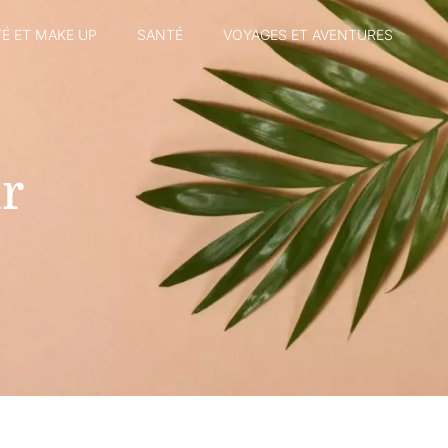
É ET MAKE UP
SANTÉ
VOYAGES ET AVENTURES
r