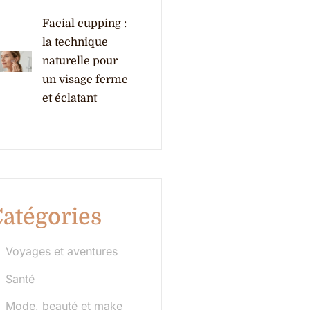
Facial cupping :
la technique
naturelle pour
un visage ferme
et éclatant
atégories
Voyages et aventures
Santé
Mode, beauté et make