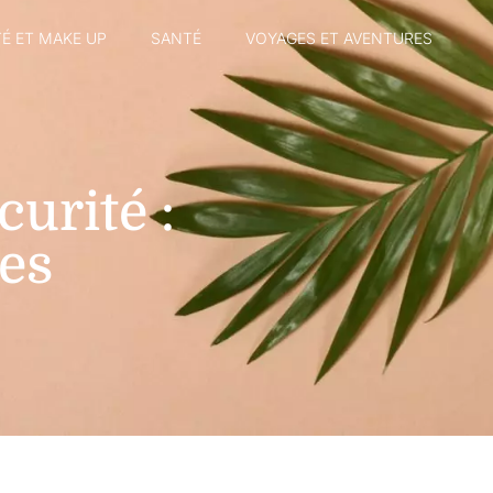
É ET MAKE UP
SANTÉ
VOYAGES ET AVENTURES
urité :
es