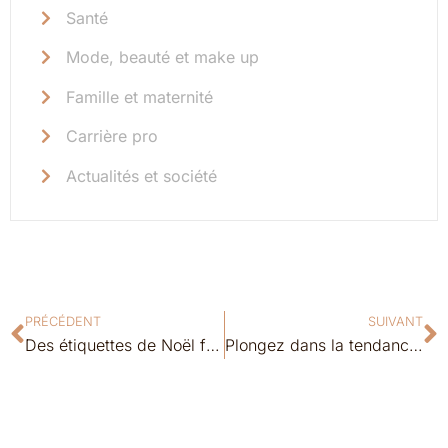
Santé
Mode, beauté et make up
Famille et maternité
Carrière pro
Actualités et société
PRÉCÉDENT
SUIVANT
Des étiquettes de Noël féminines à imprimer pour un effet waouh sous le sapin
Plongez dans la tendance : le retour audacieux du fard à paupières bleu