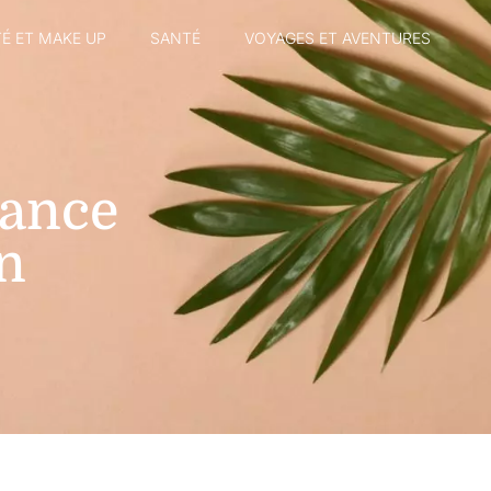
É ET MAKE UP
SANTÉ
VOYAGES ET AVENTURES
iance
in